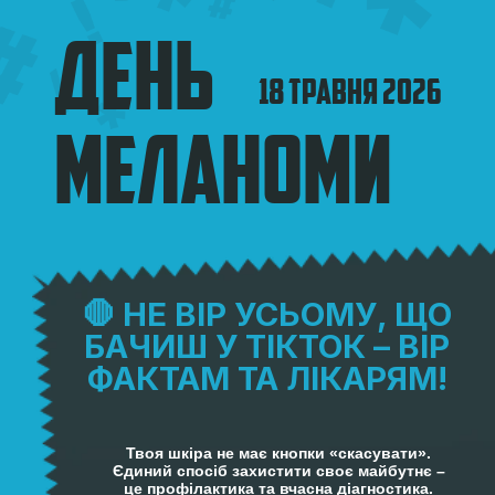
🛑 НЕ ВІР УСЬОМУ, ЩО
БАЧИШ У ТІКТОК – ВІР
ФАКТАМ ТА ЛІКАРЯМ!
Твоя шкіра не має кнопки «скасувати».
Єдиний спосіб захистити своє майбутнє –
це профілактика та вчасна діагностика.
СОНЦЕЗАХИСТ
КАМПАНІЯ 2026