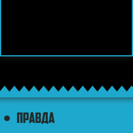
ПРАВДА
Один сеанс солярію у віці до
35-ти років збільшує ризик
появи меланоми на 60%!
Міжнародне агентство з
дослідження раку (IARC)
класифікувало солярії як
канцероген 1 групи. Це
найвища категорія ризику
розвитку раку.
В багатьох країнах світу
неповнолітнім заборонено
користуватися соляріями або
вони повністю заборонені
законом.