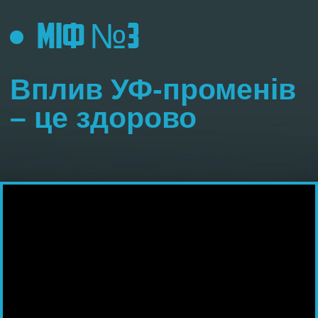
тримати дитину під прямими
сонячними променями для синтезу
вітаміну D
та профілактики рахіту.
Але для отримання добової норми
достатньо лише 15-20 хвилин
локального попадання сонця на шкіру,
наприклад, на ручки чи ніжки, і робити
це можна рано вранці або ввечері, під
час прогулянки, коли сонце не таке
активне. Не потрібно піддавати
агресивному сонячному впливу ніжну
чутливу шкіру дитини і ризикувати її
здоров’ям у майбутньому!
ПОДБАЙТЕ ПРО
МАЙБУТНЄ СВОЇХ ДІТЕЙ
ВЖЕ СЬОГОДНІ!