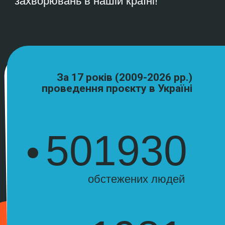
ДОСЛІДЖЕННЯ СВІДЧАТЬ
Більше ніж 50% підлітків не
захищаються від ультрафіолетового
випромінювання
.
57% 15-19-річних вважають засмаглу
шкіру привабливою.
Сучасне покоління надає перевагу
більш здоровому способу життя,
підлітки рідше палять та віддають
перевагу відвідуванню спортзалу, ніж
бару.