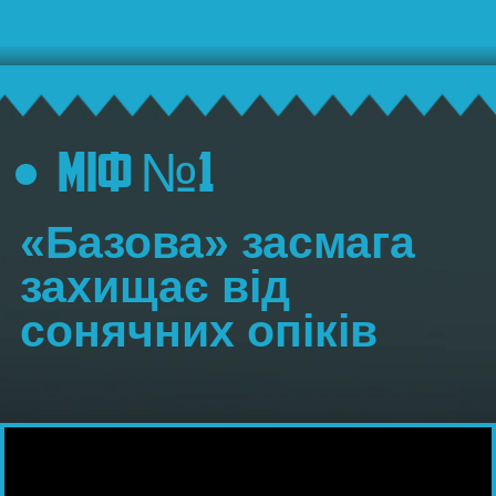
МІФ №4
Перед відпусткою
треба сходити в
солярій, щоб
підготувати шкіру