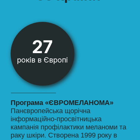
17
років в Україні
День діагностики меланоми
Всеукраїнський соціальний проєкт,
що проходить щорічно в рамках
програми «ЄВРОМЕЛАНОМА». 2008
року Україна була приєднана до
програми за ініціативи Заслуженого
лікаря України, доктора медичних
наук, професора Ольги Богомолець.
Перший День меланоми в Україні
відбувся 2009 року. Офіційним
представником та організатором
програми в Україні є громадська
організація «СТОП-МЕЛАНОМА».