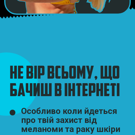
ПРАВДА
Використання сонцезахисного
крему
захищає шкіру і значно
знижує ризик розвитку
меланоми
та раку шкіри.
Сучасні формули
сонцезахисних засобів
проходять суворі випробування
та регулюються стандартами
безпеки.
Використовуй крем з SPF 50 і
захисти свою шкіру від ризиків.