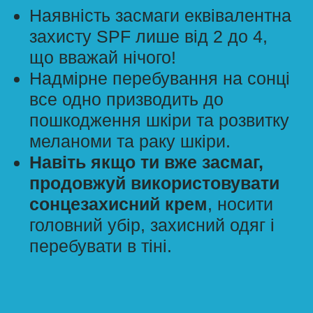
МІФ №5
Носіння окулярів
підвищує
ймовірність
сонячного опіку