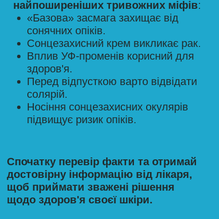
ПРАВДА
Вітамін D важливий для
здоров'я кісток, м'язів та
імунітету.
Однак надмірне перебування
на сонці
не є безпечним
способом
отримання вітаміну
D.
Більшість людей отримують
достатню кількість вітаміну D
під час звичайної денної
активності на повітрі. 20-30
хвилин в тіні цілком достатньо.