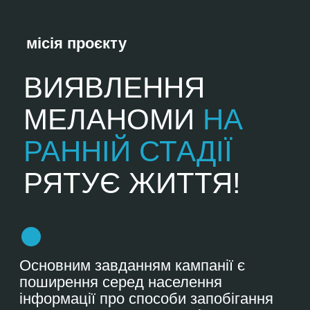
країні проводяться безкоштовні
огляди населення на предмет
раннього виявлення злоякісних
новоутворень шкіри в клініках та
кабінетах лікарів, що доєднуються до
проєкту.
З 2020 року безкоштовна діагностика
проводиться не лише в клініках, а й
онлайн. Кожен українець з будь-якої
точки країни та світу має змогу
пройти дистанційну діагностику
родимок безоплатно на нашому
сайті.
Ми маємо надію, що наші зусилля
приведуть до того, що кожний
українець буде обізнаний про
меланому та рак шкіри і
звертатиметься до лікаря вчасно, що
дозволить наблизити до мінімуму
рівень смертності від цих
захворювань в нашій країні!