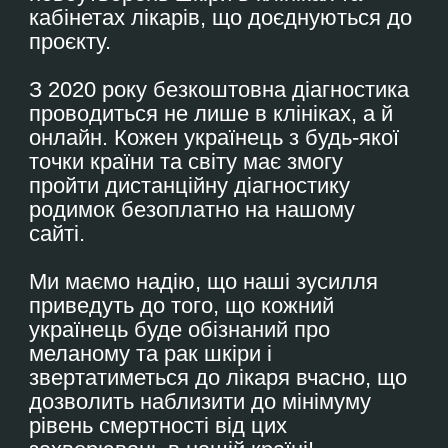
Ми закликаємо молоде покоління
вмикати критичне мислення:
не
довіряйте хайповим трендам
блогерів
, коли йдеться про ваше
здоров’я. Довіряйте лише перевіреним
фактам та професійним лікарям.
Пам’ятайте:
меланома не зважає на
кількість лайків
, вона зважає лише на
вчасну діагностику!