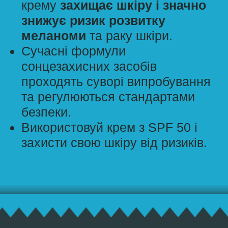
Весь ультрафіолет, що людина
пропускає через себе за життя
акумулюється в ДНК
. І найбільш
ризикований період – це дитинство і
вік до 19 років. Всі сонячні опіки,
отримані у цьому віці, ще гірше – в
ранньому дитинстві, – значно
підвищують ризик розвитку меланоми
у дорослому віці!
Дуже поширена помилка батьків
–