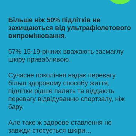
«
Базова
»
засмага
захищає від
сонячних опіків