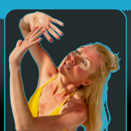
МІФ №2
Сонцезахисний
крем викликає рак