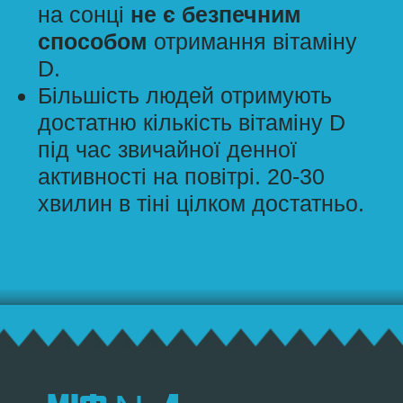
Не беріть дітей до 3-х річного віку на
відпочинок в країни з екваторіальним,
субекваторіальним, тропічним,
субтропічним кліматом.
Уникайте перебування дитини під
прямими сонячними променями
з 10
до 16 години
.
Захищайте шкіру дитину від сонця
одягом та головним убором
. Не
забувайте про сонцезахисні окуляри.
На відкритих ділянках тіла
використовуйте сонцезахисні креми з
SPF не менше 50, із захистом
від
UVA та UVB променів
, що
розроблені
спеціально для дитячої
чутливої шкіри
. Не забувайте
оновлювати захист кожні 2 години.
Для уникнення зневоднення