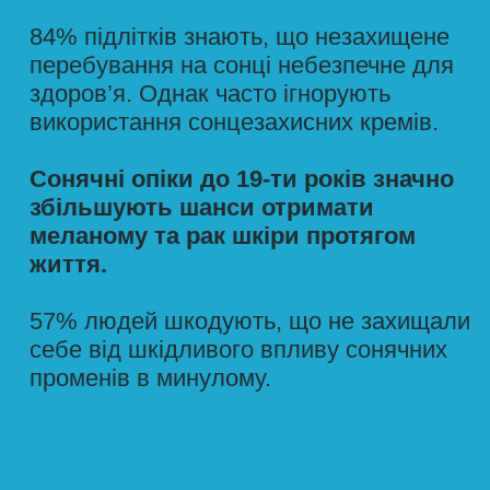
ПРАВДА
Наявність засмаги еквівалентна
захисту SPF лише від 2 до 4,
що вважай нічого!
Надмірне перебування на сонці
все одно призводить до
пошкодження шкіри та розвитку
меланоми та раку шкіри.
Навіть якщо ти вже засмаг,
продовжуй використовувати
сонцезахисний крем
, носити
головний убір, захисний одяг і
перебувати в тіні.