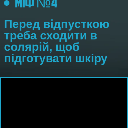
організму дайте дитині пляшечку з
водою в особливо спекотні дні.
Не допускайте сонячних опіків у
дитини!
Ризик опіку більший під час
купання: вода пропускає сонячні
промені на метр в глибину і діє як
лінза, тобто посилює вплив
ультрафіолету.