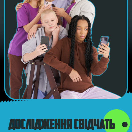
найпоширеніших тривожних міфів
:
«Базова» засмага захищає від
сонячних опіків.
Сонцезахисний крем викликає рак.
Вплив УФ-променів корисний для
здоров'я.
Перед відпусткою варто відвідати
солярій.
Носіння сонцезахисних окулярів
підвищує ризик опіків.
Спочатку перевір факти та отримай
достовірну інформацію від лікаря,
щоб приймати зважені рішення
щодо здоров'я своєї шкіри.
МІФ №1