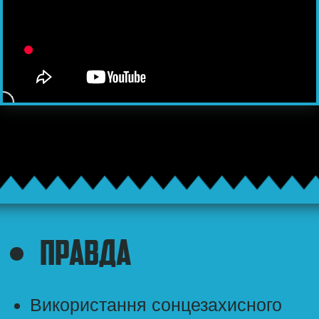
катаракти.
ДІТИ І ЗАСМАГА
ДІТЯМ ДО 3-Х РОКІВ
ЗАСМАГА КАТЕГОРИЧНО
ПРОТИПОКАЗАНА!
Одного важкого сонячного опіку в
дитинстві достатньо, щоби більш ніж
подвоїти шанси розвитку меланоми
в подальшому житті.