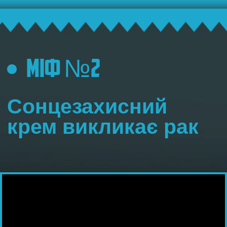
ПРАВДА
Сонячний опік виникає тоді,
коли шкіра піддається впливу
УФ-випромінювання.
Носіння окулярів жодним чином
не впливає на те, як сонячне
світло діє на шкіру тіла.
Сонцезахисні окуляри
необхідно носити, бо вони
захищають ваші очі
від
шкідливого впливу сонця, що
призводить до розвитку