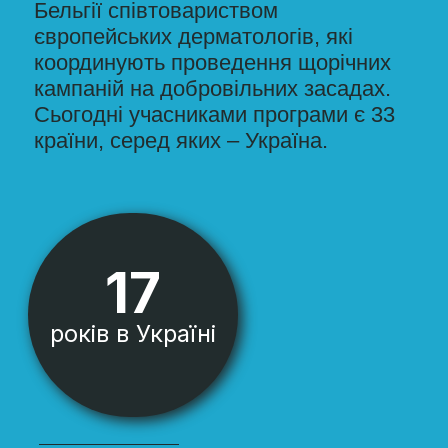
місія проєкту
ВИЯВЛЕННЯ
МЕЛАНОМИ
НА
РАННІЙ СТАДІЇ
РЯТУЄ ЖИТТЯ!
Основним завданням кампанії є
поширення серед населення
інформації про способи запобігання
розвитку меланоми – однієї з
найбільш злоякісних пухлин, шляхом
проведення щорічних безкоштовних
оглядів населення та надання
інформації про меланому та рак
шкіри і способам раннього виявлення
та профілактики цих захворювань.