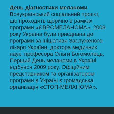
Проведення «Євромеланоми»
координує європейське
співтовариство дерматологів, що на
добровільних засадах працює заради
цієї доброчинної справи. Вперше
кампанія була проведена у Бельгії у
1999 році, після чого поширилась на
33 країни.
На сьогодні рак шкіри є одним з
найбільш поширених видів
онкологічних захворювань в Україні, а
меланома – одна з найбільш
смертельних пухлин, тому що здатна
швидко метастазувати протягом
першого року.
Україна приєдналася до кампанії
2008 року, а 2009-го був проведений
перший День діагностики меланоми.
З тих пір щорічно в травні по всій