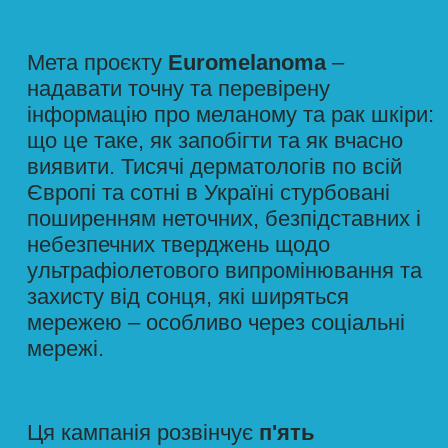
МІФ №3
Вплив УФ-променів
– це здорово