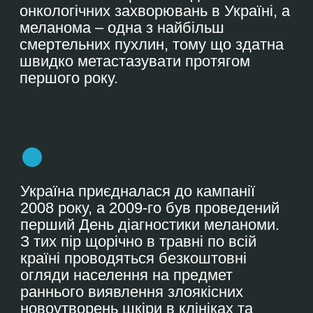
2026
Інформаційно-просвітницька
кампанія 2026-го року
акцентує увагу
на боротьбі з небезпечними міфами,
що активно ширяться серед молоді в
TikTok та Instagram.
Ми бачимо сотні порад про «безпечну
засмагу» чи «шкоду SPF», які не мають
жодного наукового підґрунтя. Наша
мета –
зупинити хвилю
дезінформації
.