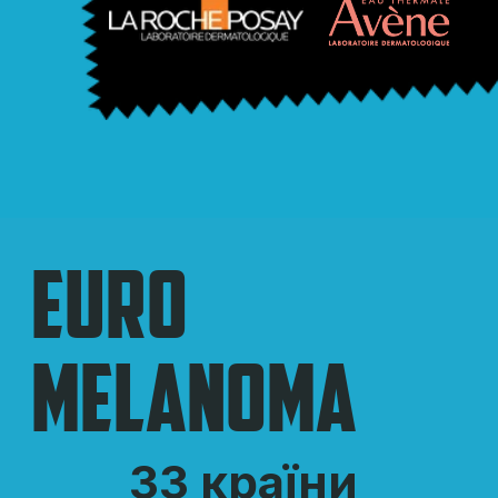
27
років в Європі
Програма «ЄВРОМЕЛАНОМА»
Панєвропейська щорічна
інформаційно-просвітницька
кампанія профілактики меланоми та
раку шкіри. Створена 1999 року в
Бельгії співтовариством
європейських дерматологів, які
координують проведення щорічних
кампаній на добровільних засадах.
Сьогодні учасниками програми є 33
країни, серед яких – Україна.