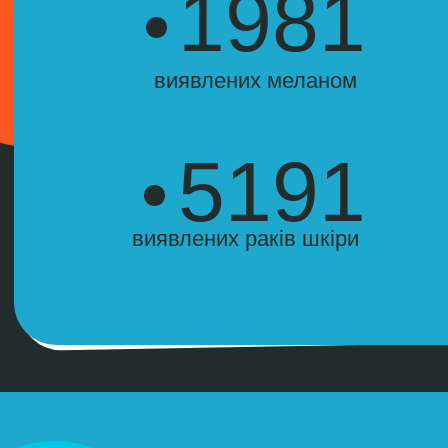
Але таке ж здорове ставлення не
завжди стосується шкіри…
84% підлітків знають, що незахищене
перебування на сонці небезпечне для
здоров’я. Однак часто ігнорують
використання сонцезахисних кремів.
Сонячні опіки до 19-ти років значно
збільшують шанси отримати
меланому та рак шкіри протягом
життя.
57% людей шкодують, що не захищали
себе від шкідливого впливу сонячних
променів в минулому.