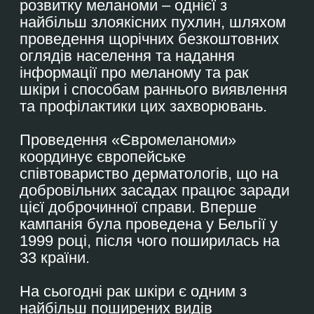
За 17 років (2009-2026 рр.)
проведення проєкту в Україні
501930
обстежених людей
1981
виявлених меланом
5191
виявлених раків шкіри