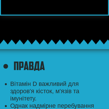
Привчайте дітей захищатися
від сонячного
випромінювання з дитинства.
Сонячні опіки, особливо у
дитинстві, підвищують ризик
виникнення меланоми протягом
життя. Але усім сонячним опікам
цілком можна запобігти!
Золоті правила для здоров’я шкіри
дитини: