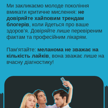
БАЧИШ В ІНТЕРНЕТІ
Особливо коли йдеться
про твій захист від
меланоми та раку шкіри
Мета проєкту
Euromelanoma
–
надавати точну та перевірену
інформацію про меланому та рак шкіри:
що це таке, як запобігти та як вчасно
виявити. Тисячі дерматологів по всій
Європі та сотні в Україні стурбовані
поширенням неточних, безпідставних і
небезпечних тверджень щодо
ультрафіолетового випромінювання та
захисту від сонця, які ширяться
мережею – особливо через соціальні
мережі.
Ця кампанія розвінчує
п'ять