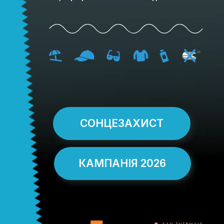
EURO
MELANOMA
33 країни