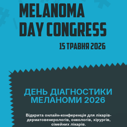
ДЕНЬ ДІАГНОСТИКИ
МЕЛАНОМИ 2026
Відкрита онлайн-конференція для лікарів-
дерматовенерологів, онкологів, хірургів,
сімейних лікарів.
ПРОГРАМА
РЕЄСТРАЦІЯ